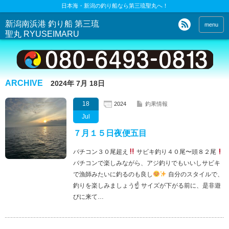
日本海・新潟の釣り船なら第三琉聖丸へ！
新潟南浜港 釣り船 第三琉
menu
聖丸 RYUSEIMARU
ARCHIVE
2024年 7月 18日
18
2024
釣果情報
Jul
７月１５日夜便五目
バチコン３０尾超え
サビキ釣り４０尾〜頭８２尾
バチコンで楽しみながら、アジ釣りでもいいしサビキ
で漁師みたいに釣るのも良し
自分のスタイルで、
釣りを楽しみましょう☝
サイズが下がる前に、是非遊
びに来て…