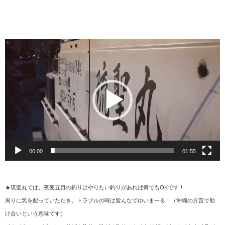
動
画
プ
レ
ー
ヤ
ー
00:00
01:55
★琉聖丸では、夜便五目の釣りはやりたい釣りがあれば何でもOKです！
周りに気を配っていただき、トラブルの時は皆んなでゆいまーる！（沖縄の方言で助
け合いという意味です）