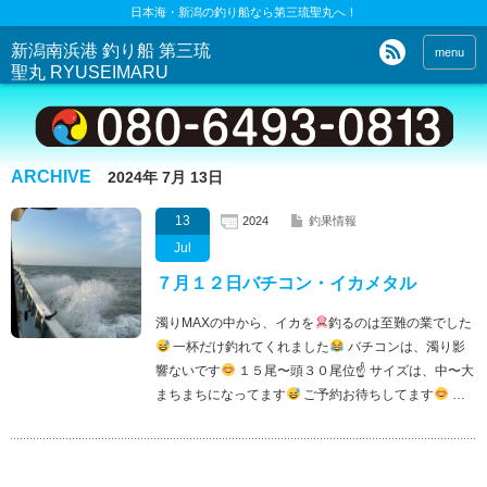
日本海・新潟の釣り船なら第三琉聖丸へ！
新潟南浜港 釣り船 第三琉
menu
聖丸 RYUSEIMARU
ARCHIVE
2024年 7月 13日
13
2024
釣果情報
Jul
７月１２日バチコン・イカメタル
濁りMAXの中から、イカを
釣るのは至難の業でした
一杯だけ釣れてくれました
バチコンは、濁り影
響ないです
１５尾〜頭３０尾位☝
サイズは、中〜大
まちまちになってます
ご予約お待ちしてます
…