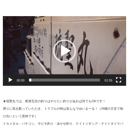
動
画
プ
レ
ー
ヤ
ー
00:00
01:55
★琉聖丸では、夜便五目の釣りはやりたい釣りがあれば何でもOKです！
周りに気を配っていただき、トラブルの時は皆んなでゆいまーる！（沖縄の方言で助
け合いという意味です）
イカメタル・バチコン、サビキ釣り・泳がせ釣り、ナイトジギング・ナイトタイラバ