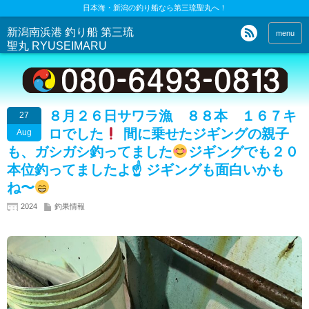
日本海・新潟の釣り船なら第三琉聖丸へ！
新潟南浜港 釣り船 第三琉
menu
聖丸 RYUSEIMARU
８月２６日サワラ漁 ８８本 １６７キ
27
ロでした
間に乗せたジギングの親子
Aug
も、ガシガシ釣ってました
ジギングでも２０
本位釣ってましたよ☝
ジギングも面白いかも
ね〜
2024
釣果情報