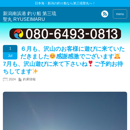
日本海・新潟の釣り船なら第三琉聖丸へ！
新潟南浜港 釣り船 第三琉
menu
聖丸 RYUSEIMARU
６月も、沢山のお客様に遊びに来ていた
1
だきました
感謝感激でございます
Jul
7月も、沢山遊びに来て下さいね
ご予約お待
ちしてます
2024
釣果情報