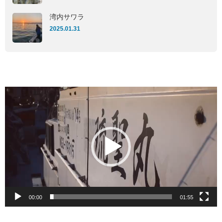
湾内サワラ
2025.01.31
動
画
プ
レ
ー
ヤ
ー
00:00
01:55